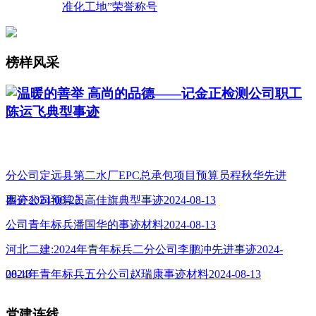
准化工地”荣誉称号
榜样风采
温暖的善举 高尚的品德——记金正检测公司职工
陈运飞典型事迹
分公司定远县第二水厂EPC总承包项目预算员程秋华先进
事迹2024-08-22
四分公司预算员高佳旗典型事迹2024-08-13
公司青年标兵潘国华的事迹材料2024-08-13
河北二建:2024年青年标兵二分公司李鹏冲先进事迹2024-
08-13
2024年青年标兵五分公司赵瑞康事迹材料2024-08-13
党建连线