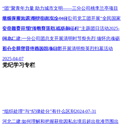
“团”聚青年力量 助力城市文明——三分公司桃李兰亭项目
组织开展志愿清扫活动2025-04-17
掌握保密知识 维护信息安全一分公司党工团开展“全民国家
安全教育日”宣传教育活动2025-04-14
公司团委开展“清明祭英烈 砥砺新征程”主题团日活动2025-
04-04
河北二建:一分公司团总支开展清明时节祭先烈 缅怀忠魂砺
初心主题团日活动2025-04-07
五分公司宁晋中西医院项目部开展清明祭英烈扫墓活动
2025-04-07
党纪学习专栏
“组织处理”与“纪律处分”有什么区别2024-07-31
河北二建:如何理解和把握获批因私出境后超出批准范围出