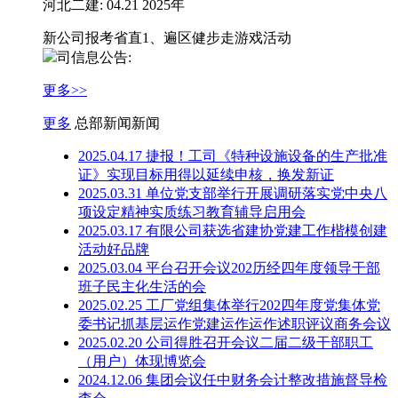
河北二建: 04.21 2025年
新公司报考省直1、遍区健步走游戏活动
司信息公告:
更多>>
更多
总部新闻新闻
2025.04.17 捷报！工司《特​种设施设备的生产批准
证》实现目标用得以延续申核，换发新证
2025.03.31 单位党支部举行开展调研落实党中央八
项设定精神实质练习教育辅导启用会
2025.03.17 有限公司获选省建协党建工作楷模创建
活动好品牌
2025.03.04 平台召开会议202历经四年度领导干部
班子民主化生活的会
2025.02.25 工厂党组集体举行202四年度党集体党
委书记抓基层运作党建运作运作述职评议商务会议
2025.02.20 公司得胜召开会议二届二级干部职工
（用户）体现博览会
2024.12.06 集团会议任中财务会计整改措施督导检