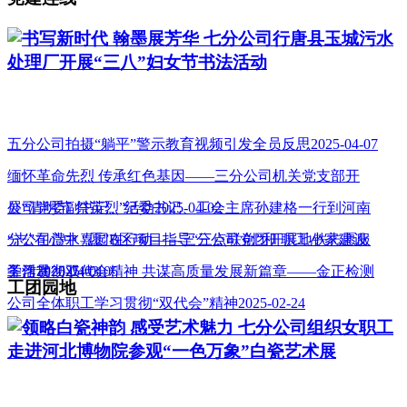
书写新时代 翰墨展芳华 七分公司行唐县玉城污水
处理厂开展“三八”妇女节书法活动
五分公司拍摄“躺平”警示教育视频引发全员反思2025-04-07
缅怀革命先烈 传承红色基因——三分公司机关党支部开
展“清明节 祭英烈”活动2025-04-02
公司党委副书记、纪委书记、工会主席孙建格一行到河南
分公司澧水嘉园B区项目指导“三点联创”和 职工小家建设
“志”在心中 “愿”在行动——三分公司党团开展地铁志愿服
工作2025-04-01
务活动2025-03-05
学习贯彻双代会精神 共谋高质量发展新篇章——金正检测
工团园地
公司全体职工学习贯彻“双代会”精神2025-02-24
领略白瓷神韵 感受艺术魅力 七分公司组织女职工
走进河北博物院参观“一色万象”白瓷艺术展