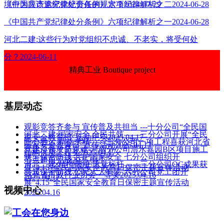
境行为应该追究党纪责任的规定？2024-07-29
《中国共产党纪律处分条例》六项纪律解析之二2024-06-28
《中国共产党纪律处分条例》六项纪律解析之一2024-06-28
河北二建:这些行为对党组织不忠诚、不老实，将受何处
分？2024-06-11
精典工业 Boutique project
基层动态
观影竞答齐参与 宣传普及共担当 ---十分公司“全民国
河北二建:国家安全 全民共筑——三分公司开展“全民
家安全教育日”活动纪实2025.04.17
匠心独运 精益求精——三分公司一项工程喜获河北省
国家安全教育日”宣传活动2025.04.17
党建引领攻坚克难-河南分公司澧水嘉园B区项目施工
结构优质工程奖2025.04.17
筑牢保密防线 共护国家安全 七分公司组织开
节点超前完成2025.04.17
河北二建:精控毫厘 质立标杆——三分公司QC成果获
展“4.15”全民国家安全教育日保密主题宣传活动
共筑保密防线 公民人人有责 六分公司党工团开
河北省市政行业协会一等奖2025.04.16
2025.04.17
展“4.15”全民国家安全教育日保密主题宣传活动
视频中心
2025.04.16
工会在您身边