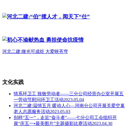
河北二建:“伯”揽人才，闻天下“仕”
初心不渝献热血 勇担使命抗疫情
河北二建:微光可成炬 大爱映苍穹
文化实践
情系环卫工 致敬劳动者——三分公司经营办公室开展五
一劳动节慰问环卫工活动2023.05.04
河北二建:温情五月 暖动人心—河南分公司开展关爱空巢
老人志愿服务活动2023.05.03
别样“五一”，走近“奋斗者”——七分公司工会组织开
展“庆五一•最美图片”主题摄影比赛活动2023.04.30